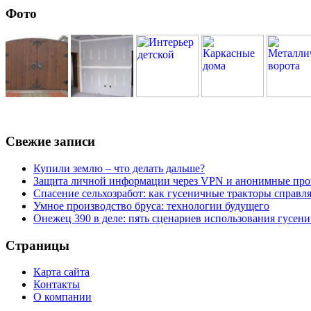
Фото
Свежие записи
Купили землю – что делать дальше?
Защита личной информации через VPN и анонимные про
Спасение сельхозработ: как гусеничные тракторы справл
Умное производство бруса: технологии будущего
Онежец 390 в деле: пять сценариев использования гусен
Страницы
Карта сайта
Контакты
О компании