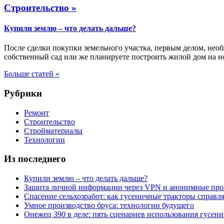
Строительство »
Купили землю – что делать дальше?
После сделки покупки земельного участка, первым делом, необх
собственный сад или же планируете построить жилой дом на 
Больше статей »
Рубрики
Ремонт
Строительство
Стройматериалы
Технологии
Из последнего
Купили землю – что делать дальше?
Защита личной информации через VPN и анонимные про
Спасение сельхозработ: как гусеничные тракторы справл
Умное производство бруса: технологии будущего
Онежец 390 в деле: пять сценариев использования гусен