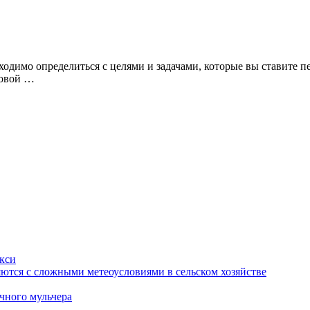
одимо определиться с целями и задачами, которые вы ставите пе
новой …
кси
яются с сложными метеоусловиями в сельском хозяйстве
ичного мульчера