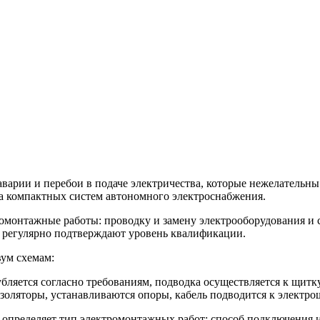
аварии и перебои в подаче электричества, которые нежелательн
а компактных систем автономного электроснабжения.
монтажные работы: проводку и замену электрооборудования и 
, регулярно подтверждают уровень квалификации.
ум схемам:
бляется согласно требованиям, подводка осуществляется к щитк
изоляторы, устанавливаются опоры, кабель подводится к электро
он определяет тип электромонтажных работ: способ подключения